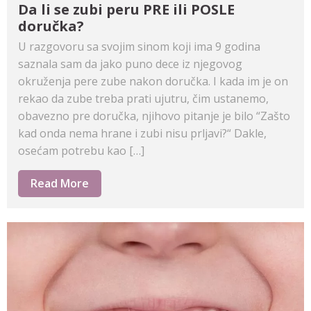
Da li se zubi peru PRE ili POSLE
doručka?
U razgovoru sa svojim sinom koji ima 9 godina
saznala sam da jako puno dece iz njegovog
okruženja pere zube nakon doručka. I kada im je on
rekao da zube treba prati ujutru, čim ustanemo,
obavezno pre doručka, njihovo pitanje je bilo “Zašto
kad onda nema hrane i zubi nisu prljavi?“ Dakle,
osećam potrebu kao […]
Read More