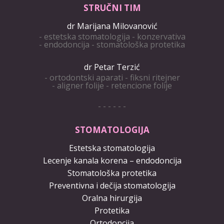
STRUČNI TIM
dr Marijana Milovanović
- estetska stomatologija - konzervativa
- endodoncija - stomatološka protetika
dr Petar Terzić
- ortodontski aparati - fiksni ritejner
- aligner folije - retencione folije
- - - - - -
STOMATOLOGIJA
Estetska stomatologija
Lecenje kanala korena – endodoncija
Stomatološka protetika
Preventivna i dečija stomatologija
Oralna hirurgija
Protetika
Ortodoncija