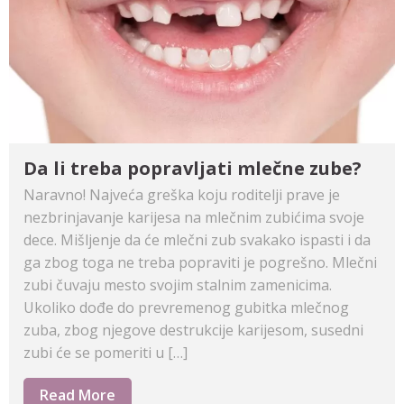
Da li treba popravljati mlečne zube?
Naravno! Najveća greška koju roditelji prave je
nezbrinjavanje karijesa na mlečnim zubićima svoje
dece. Mišljenje da će mlečni zub svakako ispasti i da
ga zbog toga ne treba popraviti je pogrešno. Mlečni
zubi čuvaju mesto svojim stalnim zamenicima.
Ukoliko dođe do prevremenog gubitka mlečnog
zuba, zbog njegove destrukcije karijesom, susedni
zubi će se pomeriti u […]
Read More