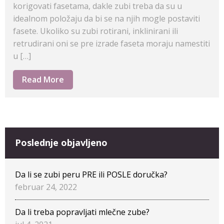
korigovati fasetama, dakle zubi treba da su u
idealnom položaju da bi se na njih mogle postaviti
fasete. Ukoliko su zubi rotirani, inklinirani ili
retrudirani oni se pre izrade faseta moraju namestiti
u […]
Read More
Poslednje objavljeno
Da li se zubi peru PRE ili POSLE doručka?
februar 24, 2022
Da li treba popravljati mlečne zube?