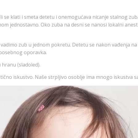
ili se klati i smeta detetu i onemogućava nicanje stalnog zu
nom jednostavno. Oko zuba na desni se nanosi lokalni anestet
vadimo zub u jednom pokretu. Detetu se nakon vađenja na ra
a posebnog oporavka.
 hranu (sladoled).
ično iskustvo. Naše strpljivo osoblje ima mnogo iskustva sa