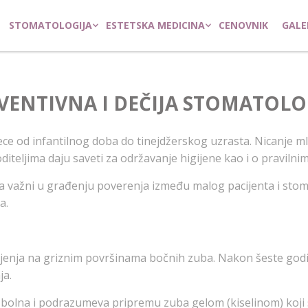
STOMATOLOGIJA
ESTETSKA MEDICINA
CENOVNIK
GALE
VENTIVNA I DEČIJA STOMATOLO
ece od infantilnog doba do tinejdžerskog uzrasta. Nicanje m
iteljima daju saveti za održavanje higijene kao i o pravilni
a važni u građenju poverenja između malog pacijenta i stom
a.
jenja na griznim površinama bočnih zuba. Nakon šeste godine d
ja.
zbolna i podrazumeva pripremu zuba gelom (kiselinom) koji s