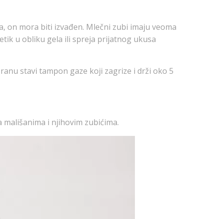
ba, on mora biti izvađen. Mlečni zubi imaju veoma
ik u obliku gela ili spreja prijatnog ukusa
nu stavi tampon gaze koji zagrize i drži oko 5
 mališanima i njihovim zubićima.