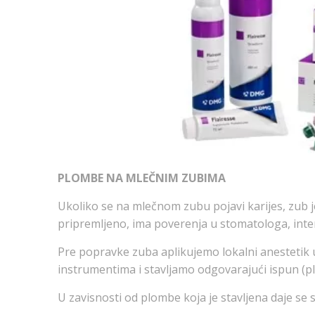
PLOMBE NA MLEČNIM ZUBIMA
Ukoliko se na mlečnom zubu pojavi karijes, zub j
pripremljeno, ima poverenja u stomatologa, interv
Pre popravke zuba aplikujemo lokalni anestetik u
instrumentima i stavljamo odgovarajući ispun (
U zavisnosti od plombe koja je stavljena daje se 