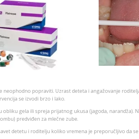
e neophodno popraviti. Uzrast deteta i angažovanje roditelja
encija se izvodi brzo i lako.
 obliku gela ili spreja prijatnog ukusa (jagoda, narandža). 
plombu) predviđen za mlečne zube.
savet detetu i roditelju koliko vremena je preporučljivo da s