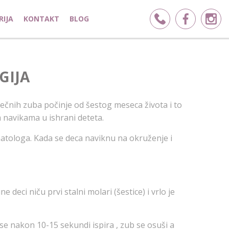
RIJA
KONTAKT
BLOG
GIJA
lečnih zuba počinje od šestog meseca života i to
m navikama u ishrani deteta.
atologa. Kada se deca naviknu na okruženje i
eci niču prvi stalni molari (šestice) i vrlo je
e nakon 10-15 sekundi ispira , zub se osuši a