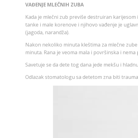
VAĐENJE MLEČNIH ZUBA
Kada je mlečni zub previše destruiran karijesom 
tanke i male korenove i njihovo vađenje je uglav
(jagoda, narandža).
Nakon nekoliko minuta kleštima za mlečne zube 
minuta. Rana je veoma mala i površinska i nem
Savetuje se da dete tog dana jede mekšu i hladnu
Odlazak stomatologu sa detetom zna biti traumat