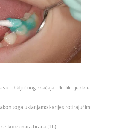
 su od ključnog značaja. Ukoliko je dete
Nakon toga uklanjamo karijes rotirajućim
e ne konzumira hrana (1h).