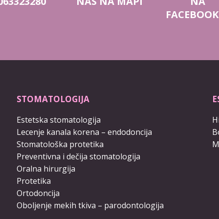
063323280
NAS NA MAPI
NA
FACEBOOK
STOMATOLOGIJA
E
Estetska stomatologija
Hi
Lecenje kanala korena – endodoncija
B
Stomatološka protetika
M
Preventivna i dečija stomatologija
Oralna hirurgija
Protetika
Ortodoncija
Oboljenje mekih tkiva – parodontologija