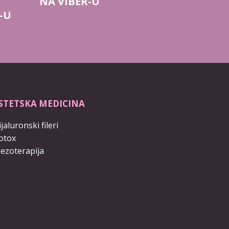
NA VIBER-U
-U
STETSKA MEDICINA
jaluronski fileri
otox
ezoterapija