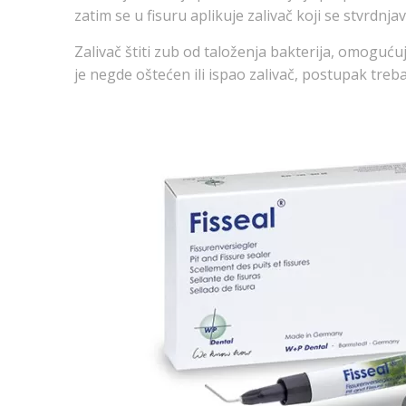
zatim se u fisuru aplikuje zalivač koji se stvrdnj
Zalivač štiti zub od taloženja bakterija, omoguću
je negde oštećen ili ispao zalivač, postupak treba