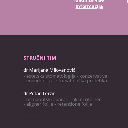
Klikni za više
informacija
STRUČNI TIM
dr Marijana Milovanović
- estetska stomatologija - konzervativa
- endodoncija - stomatološka protetika
dr Petar Terzić
- ortodontski aparati - fiksni ritejner
- aligner folije - retencione folije
- - - - - -