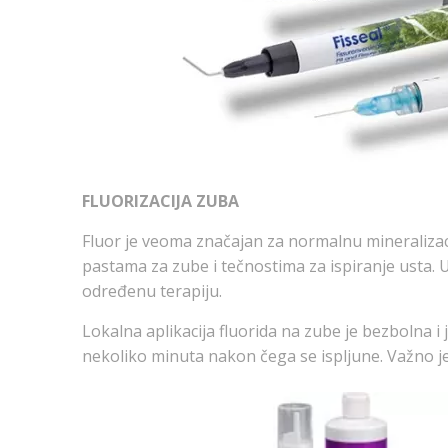
FLUORIZACIJA ZUBA
Fluor je veoma značajan za normalnu mineralizacij
pastama za zube i tečnostima za ispiranje usta. 
određenu terapiju.
Lokalna aplikacija fluorida na zube je bezbolna 
nekoliko minuta nakon čega se ispljune. Važno 