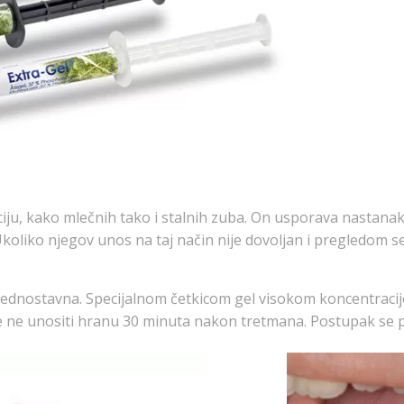
u, kako mlečnih tako i stalnih zuba. On usporava nastanak kar
Ukoliko njegov unos na taj način nije dovoljan i pregledom s
i jednostavna. Specijalnom četkicom gel visokom koncentracij
je ne unositi hranu 30 minuta nakon tretmana. Postupak se 