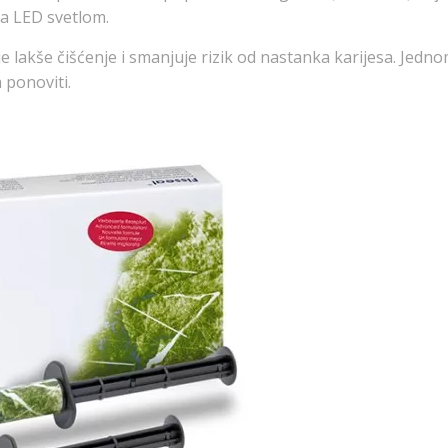
ava LED svetlom.
je lakše čišćenje i smanjuje rizik od nastanka karijesa. Jedno
 ponoviti.