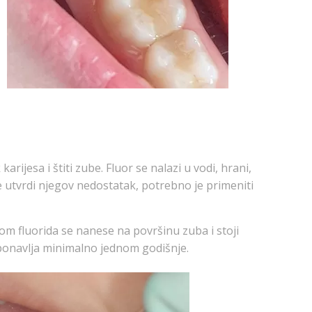
ijesa i štiti zube. Fluor se nalazi u vodi, hrani,
e utvrdi njegov nedostatak, potrebno je primeniti
om fluorida se nanese na površinu zuba i stoji
ponavlja minimalno jednom godišnje.