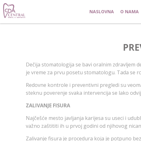
NASLOVNA
O NAMA
PRE
Dečija stomatologija se bavi oralnim zdravljem d
je vreme za prvu posetu stomatologu. Tada se rod
Redovne kontrole i preventivni pregledi su veom
steknu poverenje svaka intervencija se lako odvij
ZALIVANJE FISURA
Najčešće mesto javljanja karijesa su useci i udubl
važno zaštititi ih u prvoj godini od njihovog nican
Zalivanje fisura je procedura koja je potpuno be