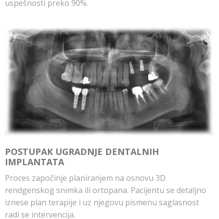
uspešnosti preko 90%.
POSTUPAK UGRADNJE DENTALNIH
IMPLANTATA
Proces započinje planiranjem na osnovu 3D
rendgenskog snimka ili ortopana. Pacijentu se detaljno
iznese plan terapije i uz njegovu pismenu saglasnost
radi se intervencija.