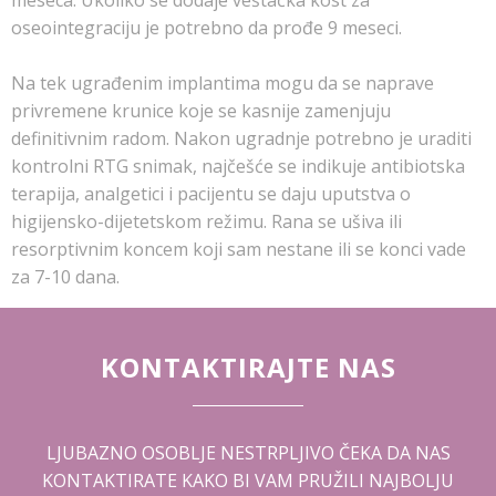
meseca. Ukoliko se dodaje veštačka kost za
oseointegraciju je potrebno da prođe 9 meseci.
Na tek ugrađenim implantima mogu da se naprave
privremene krunice koje se kasnije zamenjuju
definitivnim radom. Nakon ugradnje potrebno je uraditi
kontrolni RTG snimak, najčešće se indikuje antibiotska
terapija, analgetici i pacijentu se daju uputstva o
higijensko-dijetetskom režimu. Rana se ušiva ili
resorptivnim koncem koji sam nestane ili se konci vade
za 7-10 dana.
KONTAKTIRAJTE NAS
LJUBAZNO OSOBLJE NESTRPLJIVO ČEKA DA NAS
KONTAKTIRATE KAKO BI VAM PRUŽILI NAJBOLJU