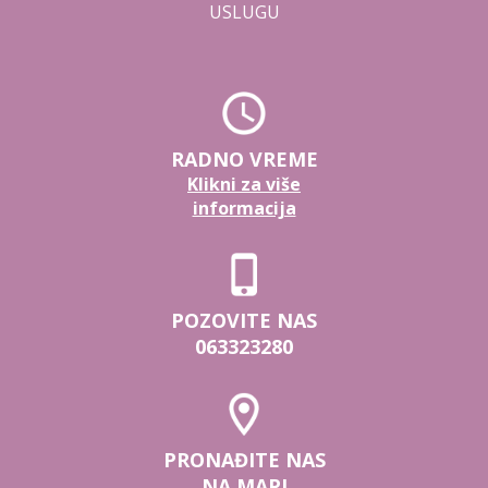
USLUGU
RADNO VREME
Klikni za više
informacija
POZOVITE NAS
063323280
PRONAĐITE NAS
NA MAPI