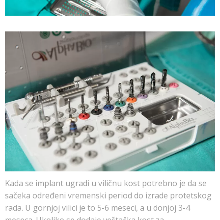
Kada se implant ugradi u viličnu kost potrebno je da se
sačeka određeni vremenski period do izrade protetskog
rada. U gornjoj vilici je to 5-6 meseci, a u donjoj 3-4