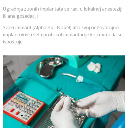
Ugradnja zubnih implantata se radi u lokalnoj anesteziji
ili analgosedaciji.
Svaki implant (Alpha Bio, Nobel) ima svoj odgovarajući
implantološki set i protokol implantacije koji mora da se
ispoštuje.