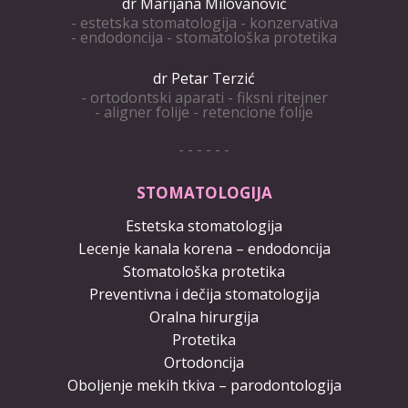
dr Marijana Milovanović
- estetska stomatologija - konzervativa
- endodoncija - stomatološka protetika
dr Petar Terzić
- ortodontski aparati - fiksni ritejner
- aligner folije - retencione folije
- - - - - -
STOMATOLOGIJA
Estetska stomatologija
Lecenje kanala korena – endodoncija
Stomatološka protetika
Preventivna i dečija stomatologija
Oralna hirurgija
Protetika
Ortodoncija
Oboljenje mekih tkiva – parodontologija